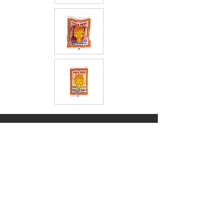
Servicios
Nuestra Compañia
Marcas
Horario de oficina
Montreal y Toronto:
Lunes a Viernes de
9:00 a.m. a 5:00 p.m.